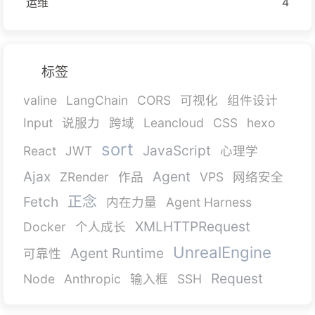
运维
4
标签
valine
LangChain
CORS
可视化
组件设计
Input
说服力
跨域
Leancloud
CSS
hexo
sort
JavaScript
React
JWT
心理学
Ajax
Agent
ZRender
作品
VPS
网络安全
正念
Fetch
内在力量
Agent Harness
XMLHTTPRequest
Docker
个人成长
UnrealEngine
Agent Runtime
可靠性
Request
Node
Anthropic
输入框
SSH