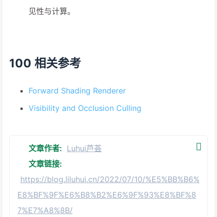
见性与计算。
100 相关参考
Forward Shading Renderer
Visibility and Occlusion Culling
文章作者:
Luhui芦荟
文章链接:
https://blog.liluhui.cn/2022/07/10/%E5%BB%B6%
E8%BF%9F%E6%B8%B2%E6%9F%93%E8%BF%8
7%E7%A8%8B/