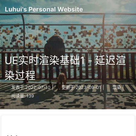
Luhui's Personal Website
UE实时渲染基础1 - 延迟渲
染过程
发表于
2022-07-10
|
更新于
2023-09-01
|
渲染
|
阅读量:
139