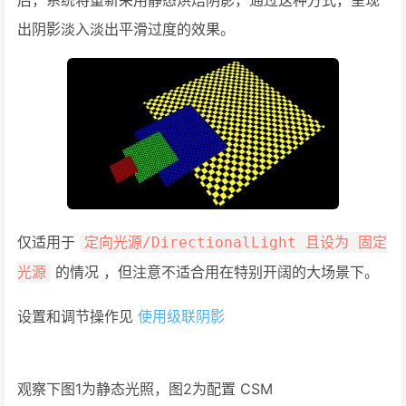
后，系统将重新采用静态烘焙阴影，通过这种方式，呈现
出阴影淡入淡出平滑过度的效果。
仅适用于
定向光源/DirectionalLight 且设为 固定
的情况 ，但注意不适合用在特别开阔的大场景下。
光源
设置和调节操作见
使用级联阴影
观察下图1为静态光照，图2为配置 CSM