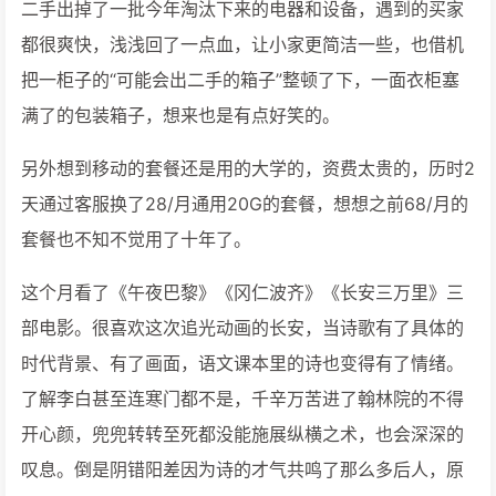
二手出掉了一批今年淘汰下来的电器和设备，遇到的买家
都很爽快，浅浅回了一点血，让小家更简洁一些，也借机
把一柜子的“可能会出二手的箱子”整顿了下，一面衣柜塞
满了的包装箱子，想来也是有点好笑的。
另外想到移动的套餐还是用的大学的，资费太贵的，历时2
天通过客服换了28/月通用20G的套餐，想想之前68/月的
套餐也不知不觉用了十年了。
这个月看了《午夜巴黎》《冈仁波齐》《长安三万里》三
部电影。很喜欢这次追光动画的长安，当诗歌有了具体的
时代背景、有了画面，语文课本里的诗也变得有了情绪。
了解李白甚至连寒门都不是，千辛万苦进了翰林院的不得
开心颜，兜兜转转至死都没能施展纵横之术，也会深深的
叹息。倒是阴错阳差因为诗的才气共鸣了那么多后人，原