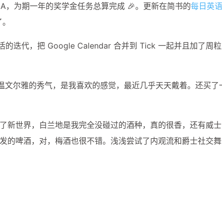
了A，为期一年的奖学金任务总算完成 🎉。更新在简书的
每日英
了。
活的迭代，把 Google Calendar 合并到 Tick 一起并且加了周
温文尔雅的秀气，是我喜欢的感觉，最近几乎天天戴着。还买了
了新世界，白兰地是我完全没碰过的酒种，真的很香，还有威士
发的啤酒，对，梅酒也很不错。浅浅尝试了内观流和爵士社交舞