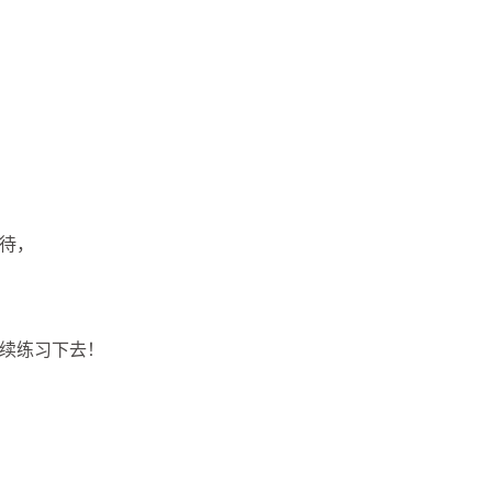
待，
续练习下去！