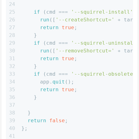
24
25
if
 (cmd === 
'--squirrel-install'
 
26
run
([
'--createShortcut='
 + targ
27
return
true
;
28
    }
29
if
 (cmd === 
'--squirrel-uninstall
30
run
([
'--removeShortcut='
 + targ
31
return
true
;
32
    }
33
if
 (cmd === 
'--squirrel-obsolete'
34
      app.
quit
();
35
return
true
;
36
    }
37
38
  }
39
return
false
;
40
};
41