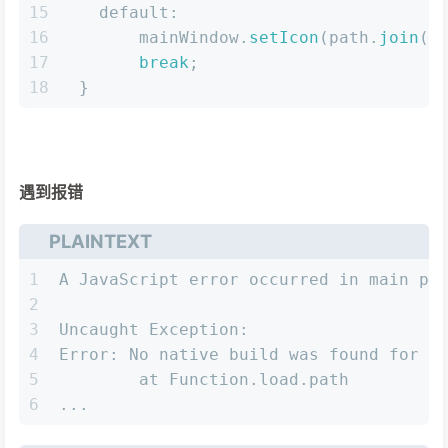
15
default
:
16
       mainWindow.
setIcon
(path.
join
(_
17
break
;
18
 }
遇到报错
PLAINTEXT
1
A JavaScript error occurred in main pr
2
3
Uncaught Exception:
4
Error: No native build was found for p
5
	at Function.load.path
6
...