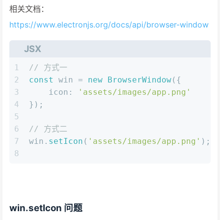
相关文档：
https://www.electronjs.org/docs/api/browser-window
JSX
1
// 方式一
2
const
 win = 
new
BrowserWindow
({
3
icon
: 
'assets/images/app.png'
4
});
5
6
// 方式二
7
win.
setIcon
(
'assets/images/app.png'
);
8
win.setIcon 问题