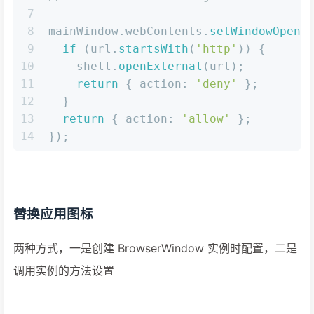
7
8
mainWindow.
webContents
.
setWindowOpenH
9
if
 (url.
startsWith
(
'http'
)) {
10
    shell.
openExternal
(url);
11
return
 { 
action
: 
'deny'
 };
12
  }
13
return
 { 
action
: 
'allow'
 };
14
});
替换应用图标
两种方式，一是创建 BrowserWindow 实例时配置，二是
调用实例的方法设置