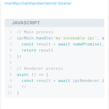
main#ipcmainhandlechannel-listener
JAVASCRIPT
1
// Main process
2
ipcMain.
handle
(
'my-invokable-ipc'
, 
as
3
const
 result = 
await
somePromise
(..
4
return
 result
5
})
6
7
// Renderer process
8
async
 () => {
9
const
 result = 
await
 ipcRenderer.
in
10
// ...
11
}