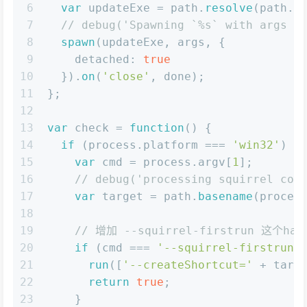
6
var
 updateExe = path.
resolve
(path.
d
7
// debug('Spawning `%s` with args `
8
spawn
(updateExe, args, {
9
detached
: 
true
10
  }).
on
(
'close'
, done);
11
};
12
13
var
 check = 
function
(
) {
14
if
 (process.
platform
 === 
'win32'
) {
15
var
 cmd = process.
argv
[
1
];
16
// debug('processing squirrel com
17
var
 target = path.
basename
(proces
18
19
// 增加 --squirrel-firstrun 这个han
20
if
 (cmd === 
'--squirrel-firstrun'
21
run
([
'--createShortcut='
 + targ
22
return
true
;
23
    }