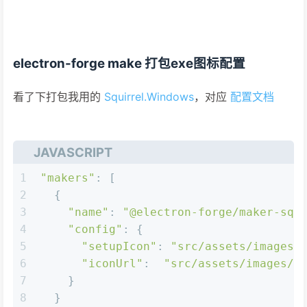
electron-forge make 打包exe图标配置
看了下打包我用的
Squirrel.Windows
，对应
配置文档
JAVASCRIPT
1
"makers"
: [
2
  {
3
"name"
: 
"@electron-forge/maker-squ
4
"config"
: {
5
"setupIcon"
: 
"src/assets/images/
6
"iconUrl"
:  
"src/assets/images/a
7
    }
8
  }