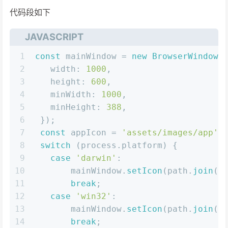
代码段如下
JAVASCRIPT
1
const
 mainWindow = 
new
BrowserWindow
(
2
width
: 
1000
,
3
height
: 
600
,
4
minWidth
: 
1000
,
5
minHeight
: 
388
,   
6
 });
7
const
 appIcon = 
'assets/images/app'
;
8
switch
 (process.
platform
) {
9
case
'darwin'
:
10
       mainWindow.
setIcon
(path.
join
(_
11
break
;
12
case
'win32'
:
13
       mainWindow.
setIcon
(path.
join
(_
14
break
;