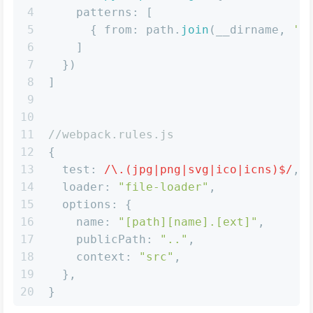
4
patterns
: [
5
      { 
from
: path.
join
(__dirname, 
's
6
    ]
7
  })
8
]
9
10
11
//webpack.rules.js
12
{
13
test
: 
/\.(jpg|png|svg|ico|icns)$/
,
14
loader
: 
"file-loader"
,
15
options
: {
16
name
: 
"[path][name].[ext]"
,
17
publicPath
: 
".."
,
18
context
: 
"src"
,
19
  },
20
}