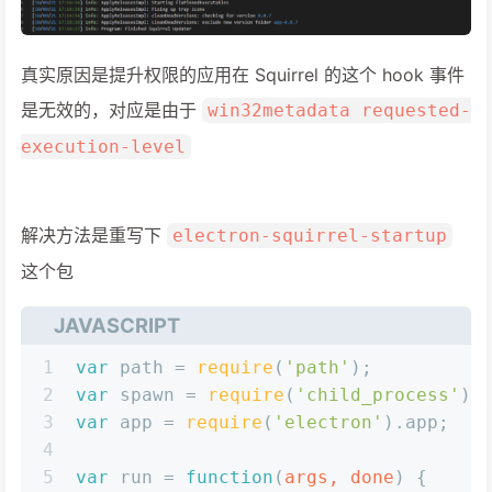
真实原因是提升权限的应用在 Squirrel 的这个 hook 事件
是无效的，对应是由于
win32metadata requested-
execution-level
解决方法是重写下
electron-squirrel-startup
这个包
JAVASCRIPT
1
var
 path = 
require
(
'path'
);
2
var
 spawn = 
require
(
'child_process'
).
3
var
 app = 
require
(
'electron'
).
app
;
4
5
var
 run = 
function
(
args, done
) {