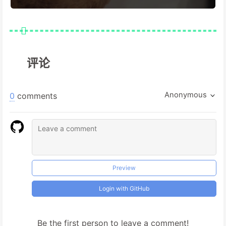
评论
Anonymous
0
comments
Preview
Login with GitHub
Be the first person to leave a comment!