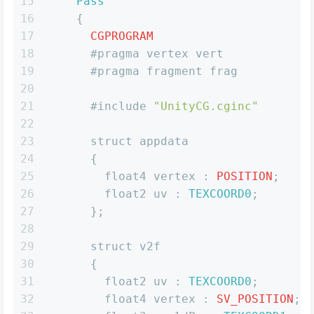
15
Pass
16
    {
17
CGPROGRAM
18
      #pragma vertex vert
19
      #pragma fragment frag
20
21
      #include 
"UnityCG.cginc"
22
23
      struct appdata
24
      {
25
        float4 vertex : 
POSITION
;
26
        float2 uv : 
TEXCOORD0
;
27
      };
28
29
      struct v2f
30
      {
31
        float2 uv : 
TEXCOORD0
;
32
        float4 vertex : 
SV_POSITION
;