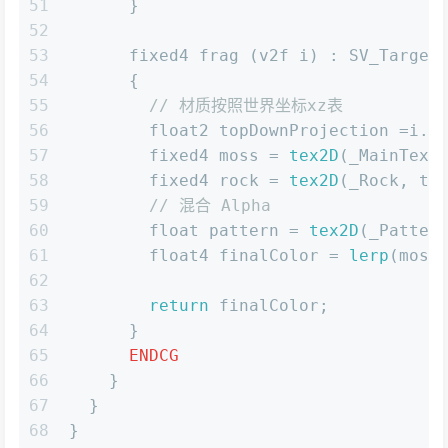
51
      }
52
53
      fixed4 frag (v2f i) : SV_Target
54
      {
55
// 材质按照世界坐标xz表
56
        float2 topDownProjection =i.
w
57
        fixed4 moss = 
tex2D
(_MainTex,
58
        fixed4 rock = 
tex2D
(_Rock, to
59
// 混合 Alpha
60
        float pattern = 
tex2D
(_Patter
61
        float4 finalColor = 
lerp
(moss
62
63
return
 finalColor;
64
      }
65
ENDCG
66
    }
67
  }
68
}