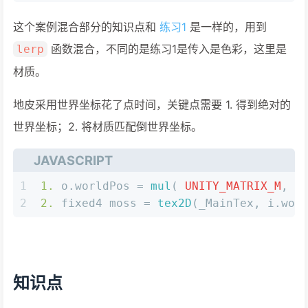
这个案例混合部分的知识点和
练习1
是一样的，用到
函数混合，不同的是练习1是传入是色彩，这里是
lerp
材质。
地皮采用世界坐标花了点时间，关键点需要 1. 得到绝对的
世界坐标；2. 将材质匹配倒世界坐标。
JAVASCRIPT
1
1.
 o.
worldPos
 = 
mul
( 
UNITY_MATRIX_M
, v
2
2.
 fixed4 moss = 
tex2D
(_MainTex, i.
wor
知识点