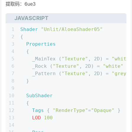
提取码：6ue3
JAVASCRIPT
1
Shader
"Unlit/AloeaShader05"
2
{
3
Properties
4
  {
5
    _MainTex (
"Texture"
, 2D) = 
"white
6
    _Rock (
"Texture"
, 2D) = 
"white"
 {
7
    _Pattern (
"Texture"
, 2D) = 
"grey"
8
  }
9
10
SubShader
11
  {
12
Tags
 { 
"RenderType"
=
"Opaque"
 }
13
LOD
100
14