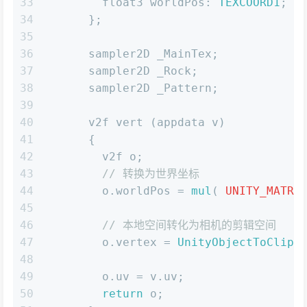
33
        float3 
worldPos
: 
TEXCOORD1
;
34
      };
35
36
      sampler2D _MainTex;
37
      sampler2D _Rock;
38
      sampler2D _Pattern;
39
40
      v2f vert (appdata v)
41
      {
42
        v2f o;
43
// 转换为世界坐标
44
        o.
worldPos
 = 
mul
( 
UNITY_MATRI
45
46
// 本地空间转化为相机的剪辑空间
47
        o.
vertex
 = 
UnityObjectToClipP
48
49
        o.
uv
 = v.
uv
;
50
return
 o;