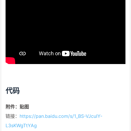
代码
附件：贴图
链接：
https://pan.baidu.com/s/1_BS-VJculY-
L3sKWgTtYAg